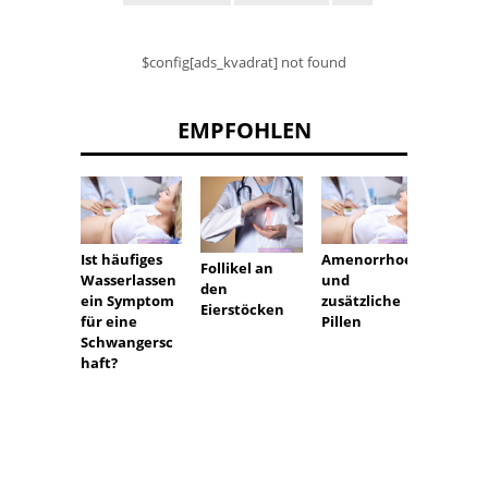
$config[ads_kvadrat] not found
EMPFOHLEN
Ist häufiges
Amenorrhoe
Gynäko
Follikel an
Wasserlassen
und
he
den
ein Symptom
zusätzliche
Neopla
Eierstöcken
für eine
Pillen
Krebs 
Schwangersc
gynäko
haft?
en Or
Typen
Sympt
Progn