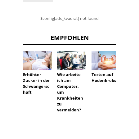
$config[ads_kvadrat] not found
EMPFOHLEN
Kolik 
Erhöhter
Wie arbeite
Testen auf
Laufen
Zucker in der
ich am
Hodenkrebs
Warum
Schwangersc
Computer,
Kolik 
haft
um
Laufen
Krankheiten
für Lä
zu
Heilmi
vermeiden?
gegen 