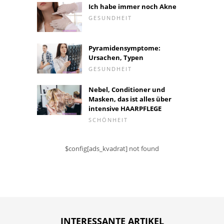
Ich habe immer noch Akne
GESUNDHEIT
Pyramidensymptome:
Ursachen, Typen
GESUNDHEIT
Nebel, Conditioner und
Masken, das ist alles über
intensive HAARPFLEGE
SCHÖNHEIT
$config[ads_kvadrat] not found
INTERESSANTE ARTIKEL