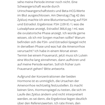
sehe meine Periode immer noch nicht. Eine
Schwangerschaft wurde durch
Urinschwangerschaftstests und Beta-HCG-Werte
im Blut ausgeschlossen. Am Dienstag (Tag 42 des
Zyklus) machte ich eine Blutuntersuchung auf FSH
und Estradiol. Ergebnisse: FSH 2,09 IE / l, was die
Lutealphase anzeigt, Estradiol 366,6 pg / ml, was
die ovulatorische Phase anzeigt. Ich würde gerne
wissen, ob ich mir Sorgen machen sollte? Warum
befinden sich die FSH- und Estradiol-Spiegel nicht
in derselben Phase und was hat die Amenorrhoe
verursacht? Ich habe in einem Monat einen
Termin bei einem Frauenarzt, jetzt muss ich Lutein
eine Woche lang einnehmen, dann aufhören und
auf meine Periode warten. Soll ich früher zum
Frauenarzt gehen? Bitte antworte.
Aufgrund der Konzentrationen der beiden
Hormone ist es unmöglich, die Ursachen der
Amenorrhoe rechtzeitig festzustellen. Es macht
keinen Sinn, Hormonspiegel zu testen, die sich im
Laufe des Zyklus ändern und nicht interpretiert
werden, es sei denn, die Ergebnisse liegen deutlich
über den Referenzwerten. Ich rate Ihnen, den