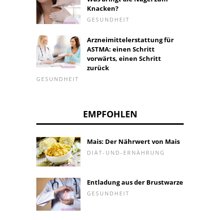
Knacken?
GESUNDHEIT
Arzneimittelerstattung für
ASTMA: einen Schritt
vorwärts, einen Schritt
zurück
GESUNDHEIT
EMPFOHLEN
Mais: Der Nährwert von Mais
DIÄT-UND-ERNÄHRUNG
Entladung aus der Brustwarze
GESUNDHEIT