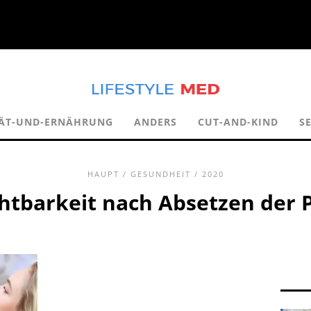
ÄT-UND-ERNÄHRUNG
ANDERS
CUT-AND-KIND
S
HAUPT
/
GESUNDHEIT
/ 2020
htbarkeit nach Absetzen der P