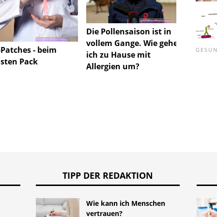
Die Pollensaison ist in
Papps 
vollem Gange. Wie gehe
bedeut
-Patches - beim
GESUN
ich zu Hause mit
risiko
sten Pack
Allergien um?
1: 682?
TIPP DER REDAKTION
Wie kann ich Menschen
vertrauen?