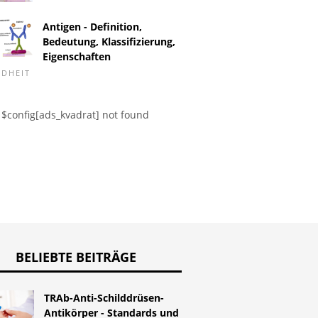
Antigen - Definition,
Bedeutung, Klassifizierung,
Test. Was
Eigenschaften
Megaloblastenanämie -
et Trisomie 21
Verdach
DHEIT
Ursachen, Symptome
adjustiertes Risiko
Schwang
und Behandlung
$config[ads_kvadrat] not found
BELIEBTE BEITRÄGE
TRAb-Anti-Schilddrüsen-
Antikörper - Standards und