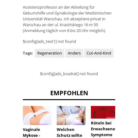
Assistenzprofessor an der Abteilung für
Geburtshilfe und Gynäkologie der Medizinischen
Universität Warschau. Ich akzeptiere privat in
Warschau an der ul. Krasińskiego 16 m 50
(Anmeldung täglich von 8 bis 20 Uhr möglich).
$config[ads_text1] not found
Tags:
Regeneration
Anders
Cut-And-Kind
$config[ads_kvadrat] not found
EMPFOHLEN
Röteln bei
Positi
Erwachsenen:
Vaginale
Welchen
Blutg
Symptome
Mykose -
Schutz sollte