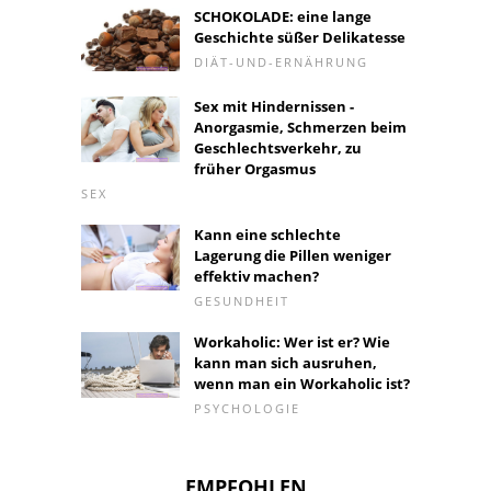
SCHOKOLADE: eine lange
Geschichte süßer Delikatesse
DIÄT-UND-ERNÄHRUNG
Sex mit Hindernissen -
Anorgasmie, Schmerzen beim
Geschlechtsverkehr, zu
früher Orgasmus
SEX
Kann eine schlechte
Lagerung die Pillen weniger
effektiv machen?
GESUNDHEIT
Workaholic: Wer ist er? Wie
kann man sich ausruhen,
wenn man ein Workaholic ist?
PSYCHOLOGIE
EMPFOHLEN