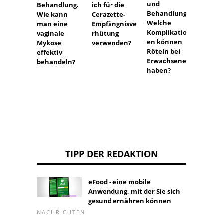
bei El
und
Behandlung.
ich für die
negati
Behandlung.
Wie kann
Cerazette-
Kindern
Welche
man eine
Empfängnisve
das mö
Komplikation
vaginale
rhütung
en können
Mykose
verwenden?
Röteln bei
effektiv
Erwachsenen
behandeln?
haben?
TIPP DER REDAKTION
eFood - eine mobile
Anwendung, mit der Sie sich
gesund ernähren können
NACHRICHTEN