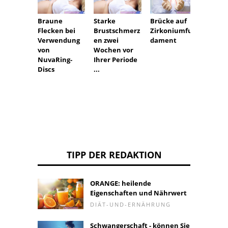
Braune
Starke
Brücke auf
Lutei
Flecken bei
Brustschmerz
Zirkoniumfun
das Er
Verwendung
en zwei
dament
von Ge
von
Wochen vor
und B
NuvaRing-
Ihrer Periode
Discs
...
TIPP DER REDAKTION
ORANGE: heilende
Eigenschaften und Nährwert
DIÄT-UND-ERNÄHRUNG
Schwangerschaft - können Sie