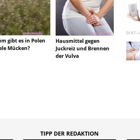
DIÄT
m gibt es in Polen
Ultras
Hausmittel gegen
iele Mücken?
Eierst
Juckreiz und Brennen
hormo
der Vulva
Empfä
TIPP DER REDAKTION