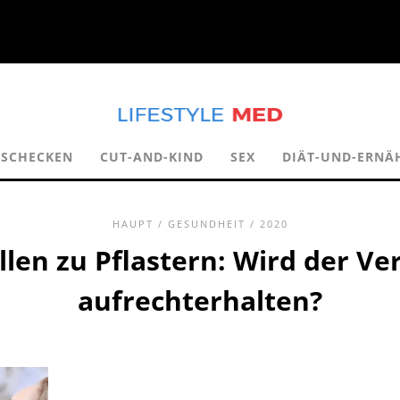
SCHECKEN
CUT-AND-KIND
SEX
DIÄT-UND-ERN
HAUPT
/
GESUNDHEIT
/ 2020
llen zu Pflastern: Wird der V
aufrechterhalten?