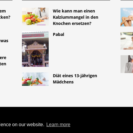
nem
Wie kann man einen
cken?
Kalziummangel in den
Knochen ersetzen?
Pabal
 was
ere
ten
Diät eines 13-jährigen
Mädchens
TYLEMED.NET
WECHSEL VON
ER VERHÜTUNGSSCHUTZ
rience on our website.
Learn more