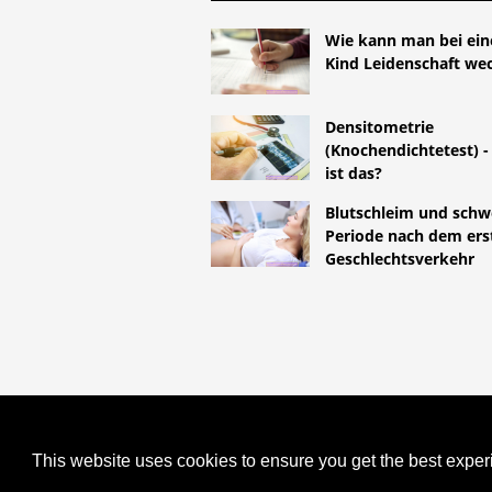
Wie kann man bei ei
Kind Leidenschaft we
Densitometrie
(Knochendichtetest) -
ist das?
Blutschleim und schw
Periode nach dem ers
Geschlechtsverkehr
COPYRIGHT 2026 HTTPS://LIFES
PILLEN ZU PFLASTERN: WIRD D
This website uses cookies to ensure you get the best expe
AUFRECHTERHALTEN?