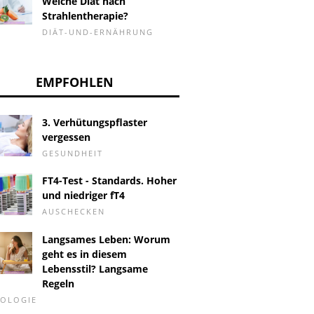
Welche Diät nach
Strahlentherapie?
DIÄT-UND-ERNÄHRUNG
EMPFOHLEN
3. Verhütungspflaster
vergessen
GESUNDHEIT
FT4-Test - Standards. Hoher
und niedriger fT4
AUSCHECKEN
Langsames Leben: Worum
geht es in diesem
Lebensstil? Langsame
Regeln
HOLOGIE