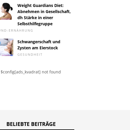
Weight Guardians Diet:
Abnehmen in Gesellschaft,
dh Stärke in einer
Selbsthilfegruppe
-UND-ERNÄHRUNG
chall der
INHALAT
Herzwurmerkrankung -
Schwangerschaft und
öcke und
Druck-, 
eine Krankheit, die von
Zysten am Eierstock
nelle
Pneumat
Mücken übertragen wird
GESUNDHEIT
ngnisverhütung
Ultrasch
$config[ads_kvadrat] not found
BELIEBTE BEITRÄGE