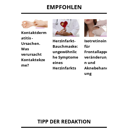
EMPFOHLEN
Kontaktderm
atitis -
Herzinfarkt-
Isotretinoin
Jucke
Ursachen.
Bauchmaske:
für
Haut 
Was
ungewöhnlic
Frontallappen
recht
verursacht
he Symptome
veränderunge
Schult
Kontaktekze
eines
n und
me?
Herzinfarkts
Aknebehandl
ung
TIPP DER REDAKTION