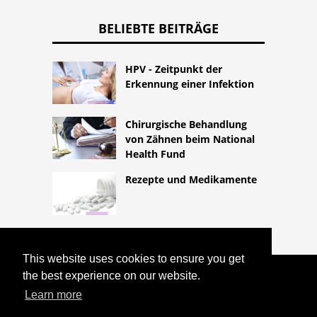
BELIEBTE BEITRÄGE
HPV - Zeitpunkt der
Erkennung einer Infektion
Chirurgische Behandlung
von Zähnen beim National
Health Fund
Rezepte und Medikamente
This website uses cookies to ensure you get
the best experience on our website.
COPYRIGHT 2026
HTTPS://LIFESTYLEMED.NET
Learn more
ENTLEERUNG DES HÄMATOMS UNTER
DER KAISERSCHNITTWUNDE