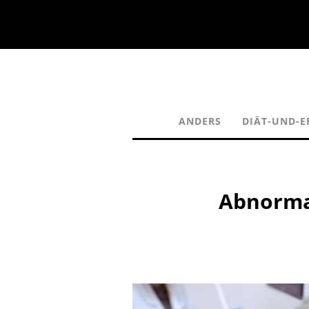
ANDERS
DIÄT-UND-
Abnormal