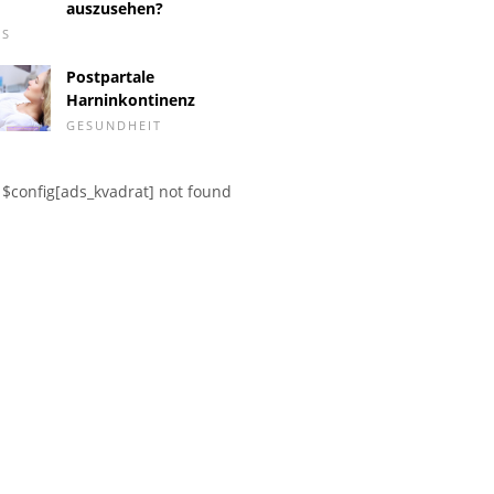
auszusehen?
RS
Postpartale
Harninkontinenz
GESUNDHEIT
$config[ads_kvadrat] not found