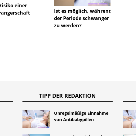
Risiko einer
Wechse
Ist es möglich, während
angerschaft
Sylvie
der Periode schwanger
ich mi
zu werden?
neuer 
TIPP DER REDAKTION
Unregelmäßige Einnahme
von Antibabypillen