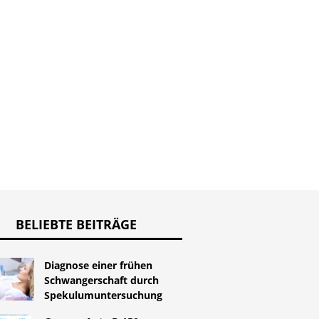
Fabry-K
l von Daylette zu
Kataraktfreie Augen
Ursache
 20 - Wie beginne
Sympto
t der Einnahme
Behand
Tabletten?
BELIEBTE BEITRÄGE
Diagnose einer frühen
Schwangerschaft durch
Spekulumuntersuchung