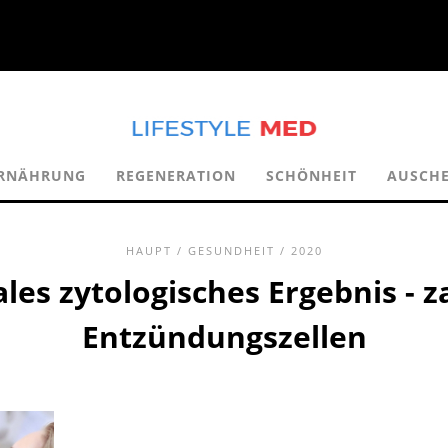
ERNÄHRUNG
REGENERATION
SCHÖNHEIT
AUSCH
HAUPT
/
GESUNDHEIT
/ 2020
es zytologisches Ergebnis - z
Entzündungszellen