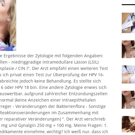
ie Ergebnisse der Zytologie mit folgenden Angaben:
len - niedriggradige intramedulläre Läsion (LSIL)
splasie / CIN I". Der Arzt empfahl einen weiteren Test
s ich privat einen Test zur Überprüfung der HPV 16-
breichte jedoch keine Behandlung. Es stellte sich
16 oder HPV 18 bin. Eine andere Zytologie erwies sich
se auswertbar, aufgrund zahlreicher Entzündungszellen
t normal (keine Anzeichen einer intraepithelialen
erreger - Veränderungen der Bakterienflora - Sonstige
- Reaktionsveränderungen im Zusammenhang mit
r reparativer Veränderungen) ". Der Arzt verschrieb
 mg und Gynalgin 250 mg + 100 mg. Meine Fragen: 1.
 Medikamente einnehme, wichtig? Ich weiß nur, dass ich