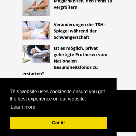
Möglichkeiten, den Penis zu
vergrößern
Veränderungen der TSH-
Spiegel während der
Schwangerschaft
Ist es möglich, privat
gefertigte Prothesen vom
Nationalen
Gesundheitsfonds zu
erstatten?
This website uses cookies to ensure you get
the best experience on our website.
COPYRIGHT 2026
HTTPS://LIFESTYLEMED.NET
WANN
Learn more
SOLLTE MAN EIN ABFÜHRMITTEL MIT
ANTIBABYPILLEN EINNEHMEN?
Got it!
^