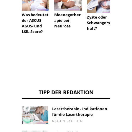
Was bedeutet
Bioenegother
Pyode
Zyste oder
der ASCUS
apie bei
gangr
Schwangersc
AGUS- und
Neurose
- welc
haft?
LSIL-Score?
Behan
TIPP DER REDAKTION
Lasertherapie - Indikationen
für die Lasertherapie
REGENERATION