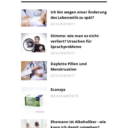
Ich bin wegen einer Änderung
des Lebensstils zu spät?
GESUNDHEIT
Stimme: wie man es nicht
verliert? Ursachen für
Sprachprobleme
GESUNDHEIT
Daylette Pillen und
Menstruation
GESUNDHEIT
Ecansya
MEDIKAMENTE
Ehemann ist Alkoholiker - wie
kann ich damit umgehen?