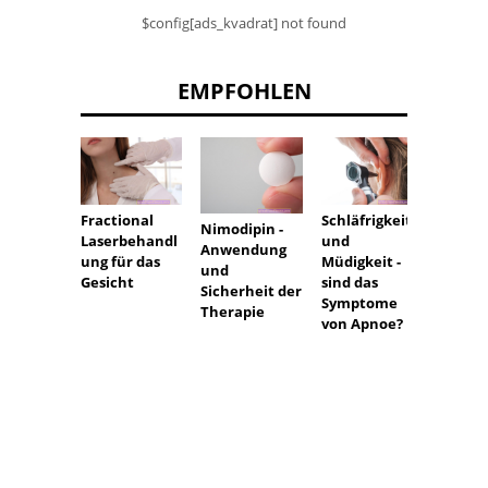
$config[ads_kvadrat] not found
EMPFOHLEN
Fractional
Schläfrigkeit
Isländ
Nimodipin -
Laserbehandl
und
Flecht
Anwendung
ung für das
Müdigkeit -
und
Gesicht
sind das
Sicherheit der
Symptome
Therapie
von Apnoe?