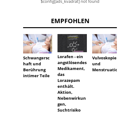
$config[ads_kvadrat] not found
EMPFOHLEN
Lorafen - ein
Schwangersc
Vulvoskopie
Überm
angstlösendes
haft und
und
Haar u
Medikament,
Berührung
Menstruation
Antiba
das
intimer Teile
Lorazepam
enthält.
Aktion,
Nebenwirkun
gen,
Suchtrisiko