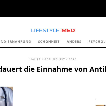
UND-ERNÄHRUNG
SCHÖNHEIT
ANDERS
PSYCHOL
HAUPT
/
GESUNDHEIT
/ 2020
dauert die Einnahme von Anti