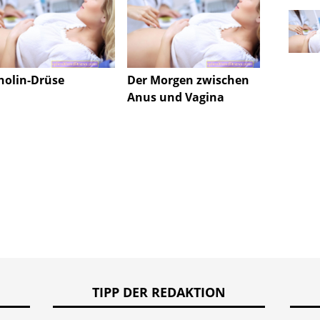
holin-Drüse
Der Morgen zwischen
GYPSU
Anus und Vagina
für K
erford
TIPP DER REDAKTION