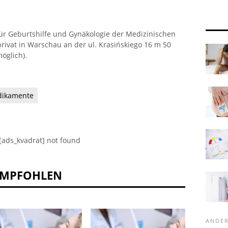
für Geburtshilfe und Gynäkologie der Medizinischen
privat in Warschau an der ul. Krasińskiego 16 m 50
öglich).
ikamente
[ads_kvadrat] not found
EMPFOHLEN
ANDE