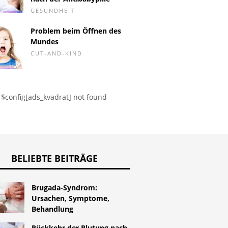
GESUNDHEIT
gegen Cellulite
HPV - kann es behandelt
HPV-Imp
Problem beim Öffnen des
werden?
Schwang
Mundes
CUT-AND-KIND
$config[ads_kvadrat] not found
BELIEBTE BEITRÄGE
Brugada-Syndrom:
Ursachen, Symptome,
Behandlung
Rückkehr der Blutung nach