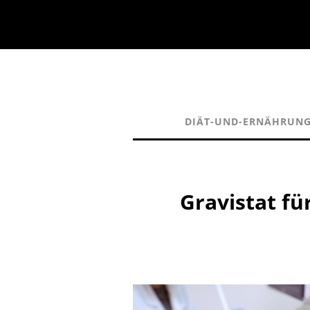
DIÄT-UND-ERNÄHRUN
Gravistat fü