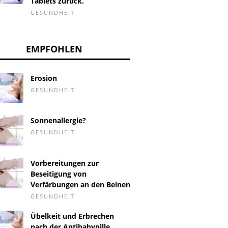
Tablets zurück.
GESUNDHEIT
EMPFOHLEN
Erosion
GESUNDHEIT
Sonnenallergie?
GESUNDHEIT
Vorbereitungen zur
Beseitigung von
Verfärbungen an den Beinen
GESUNDHEIT
Übelkeit und Erbrechen
nach der Antibabypille