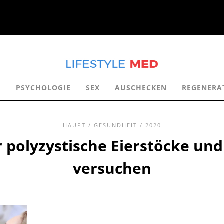
G
PSYCHOLOGIE
SEX
AUSCHECKEN
REGENERA
HAUPT
/
GESUNDHEIT
/ 2020
r polyzystische Eierstöcke und
versuchen