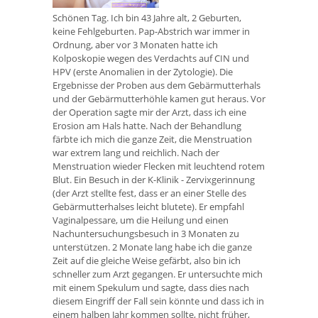
Schönen Tag. Ich bin 43 Jahre alt, 2 Geburten,
keine Fehlgeburten. Pap-Abstrich war immer in
Ordnung, aber vor 3 Monaten hatte ich
Kolposkopie wegen des Verdachts auf CIN und
HPV (erste Anomalien in der Zytologie). Die
Ergebnisse der Proben aus dem Gebärmutterhals
und der Gebärmutterhöhle kamen gut heraus. Vor
der Operation sagte mir der Arzt, dass ich eine
Erosion am Hals hatte. Nach der Behandlung
färbte ich mich die ganze Zeit, die Menstruation
war extrem lang und reichlich. Nach der
Menstruation wieder Flecken mit leuchtend rotem
Blut. Ein Besuch in der K-Klinik - Zervixgerinnung
(der Arzt stellte fest, dass er an einer Stelle des
Gebärmutterhalses leicht blutete). Er empfahl
Vaginalpessare, um die Heilung und einen
Nachuntersuchungsbesuch in 3 Monaten zu
unterstützen. 2 Monate lang habe ich die ganze
Zeit auf die gleiche Weise gefärbt, also bin ich
schneller zum Arzt gegangen. Er untersuchte mich
mit einem Spekulum und sagte, dass dies nach
diesem Eingriff der Fall sein könnte und dass ich in
einem halben Jahr kommen sollte, nicht früher,