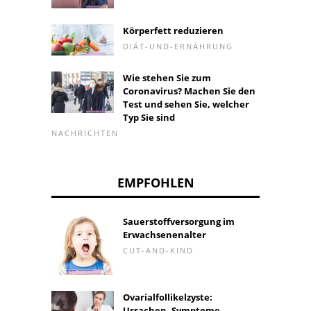
Körperfett reduzieren
DIÄT-UND-ERNÄHRUNG
Wie stehen Sie zum
Coronavirus? Machen Sie den
Test und sehen Sie, welcher
Typ Sie sind
NACHRICHTEN
EMPFOHLEN
Sauerstoffversorgung im
Erwachsenenalter
CUT-AND-KIND
Ovarialfollikelzyste:
Ursachen, Symptome,