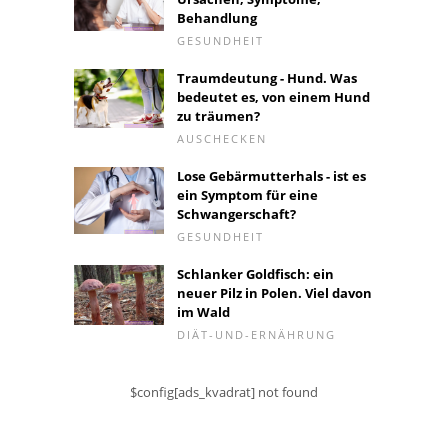
Behandlung
GESUNDHEIT
Traumdeutung - Hund. Was
bedeutet es, von einem Hund
zu träumen?
AUSCHECKEN
Lose Gebärmutterhals - ist es
ein Symptom für eine
Schwangerschaft?
GESUNDHEIT
Schlanker Goldfisch: ein
neuer Pilz in Polen. Viel davon
im Wald
DIÄT-UND-ERNÄHRUNG
$config[ads_kvadrat] not found