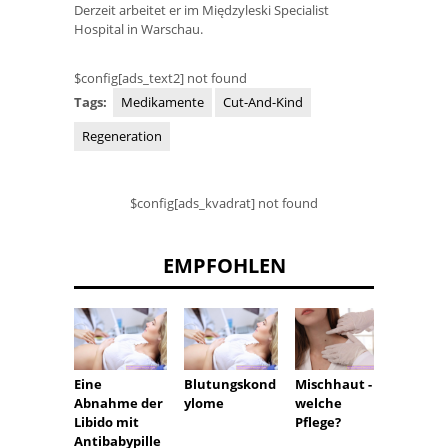
Derzeit arbeitet er im Międzyleski Specialist
Hospital in Warschau.
$config[ads_text2] not found
Tags:
Medikamente
Cut-And-Kind
Regeneration
$config[ads_kvadrat] not found
EMPFOHLEN
Eine
Blutungskond
Mischhaut -
Wie d
Abnahme der
ylome
welche
aufgeb
Libido mit
Pflege?
Antibabypille