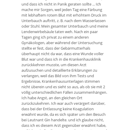
und dass ich nicht in Panik geraten sollte ... Ich
mache mir Sorgen, weil jeden Tag eine Färbung
mit lebhaftem rotem Blut mit erhöhtem Druck im
Unterbauch auftritt, z. B. nach dem Wasserlassen
oder Stuhl. Mein gesamter Unterbauch und meine
Lendenwirbelsäule taten weh. Nach ein paar
Tagen ging ich privat zu einem anderen
Gynäkologen, aber während der Untersuchung
stellte er fest, dass der Gebärmutterhals
überhaupt nicht da war, dass eine Wunde voller
Blut war und dass ich in die Krankenhausklinik
zurückkehren musste, um diesen Arzt
aufzusuchen und detaillierte Erklärungen zu
verlangen, weil das Bild von ihm Tests und
Ergebnisse, Krankenhausunterlagen stimmen
nicht überein und es sieht so aus, als ob sie mit 2
völlig unterschiedlichen Fällen zusammenhängen.
Ich habe Angst, an den gleichen Ort
zurückzukehren. Ich war auch verärgert darüber,
dass bei der Entlassung keine Koagulation
erwähnt wurde, da es sich später um den Besuch
bei Leutnant Gin handelte. und ich glaube nicht,
dass ich es diesem Arzt gegenüber erwähnt habe,