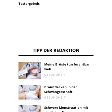
Testergebnis
körper
Arbeit
TIPP DER REDAKTION
Meine Brüste tun furchtbar
weh
GESUNDHEIT
Braunflecken in der
Schwangerschaft
GESUNDHEIT
Schwere Menstruation mit