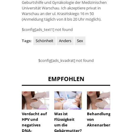
Geburtshilfe und Gynäkologie der Medizinischen
Universität Warschau. Ich akzeptiere privat in
Warschau an der ul. Krasińskiego 16 m 50
(Anmeldung täglich von 8 bis 20 Uhr möglich).
$config[ads_text1] not found
Tags:
Schönheit
Anders
Sex
$config[ads_kvadrat] not found
EMPFOHLEN
Verdacht auf
Was ist
Behandlung
Tuben
HPV und
Flüssigkeit
von
ephal
negatives
um die
Aknenarben
ein Au
DNA-
Gebärmutter?
zur