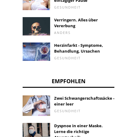
eintägiger Pause
GESUNDHEIT
Verringern. Alles über
Vererbung
ANDERS
Herzinfarkt - Symptome,
Behandlung, Ursachen
GESUNDHEIT
EMPFOHLEN
Zwei Schwangerschaftssäcke -
einer leer
GESUNDHEIT
Dyspnoe in einer Maske.
Lerne die richtige