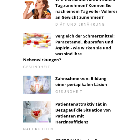
Tag zunehmen? Können Sie
nach einem Tag voller Völlerei
an Gewicht zunehmen?
DIÄT-UND-ERNÄHRUNG
Vergleich der Schmerzmittel:
Paracetamol, Ibuprofen und
Aspirin - wie wirken sie und
was sind ihre
Nebenwirkungen?
GESUNDHEIT
Zahnschmerzen: Bildung
einer periapikalen Läsion
GESUNDHEIT
Patientenattraktivität in
Bezug auf die Situation von
Patienten mit
Herzinsuffizienz
NACHRICHTEN