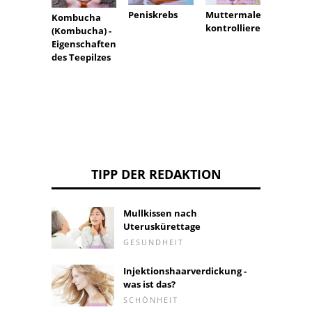
Peniskrebs
Sex u
Muttermale
Kombucha
Erosio
kontrollieren
(Kombucha) -
Eigenschaften
des Teepilzes
TIPP DER REDAKTION
Mullkissen nach
Uteruskürettage
GESUNDHEIT
Injektionshaarverdickung -
was ist das?
SCHÖNHEIT