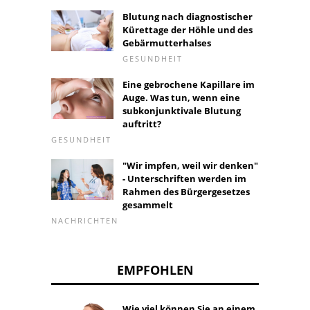
Blutung nach diagnostischer
Kürettage der Höhle und des
Gebärmutterhalses
GESUNDHEIT
Eine gebrochene Kapillare im
Auge. Was tun, wenn eine
subkonjunktivale Blutung
auftritt?
GESUNDHEIT
"Wir impfen, weil wir denken"
- Unterschriften werden im
Rahmen des Bürgergesetzes
gesammelt
NACHRICHTEN
EMPFOHLEN
Wie viel können Sie an einem