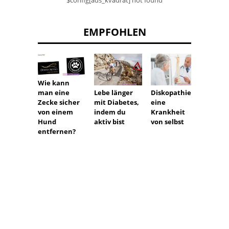
$config[ads_kvadrat] not found
EMPFOHLEN
Wie kann
man eine
Lebe länger
Diskopathie:
Sex n
Zecke sicher
mit Diabetes,
eine
Zytolo
von einem
indem du
Krankheit
die
Hund
aktiv bist
von selbst
Wirks
entfernen?
der
hormo
Empfä
rhütu