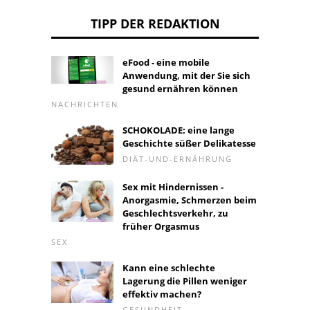
TIPP DER REDAKTION
eFood - eine mobile
Anwendung, mit der Sie sich
gesund ernähren können
NACHRICHTEN
SCHOKOLADE: eine lange
Geschichte süßer Delikatesse
DIÄT-UND-ERNÄHRUNG
Sex mit Hindernissen -
Anorgasmie, Schmerzen beim
Geschlechtsverkehr, zu
früher Orgasmus
SEX
Kann eine schlechte
Lagerung die Pillen weniger
effektiv machen?
GESUNDHEIT