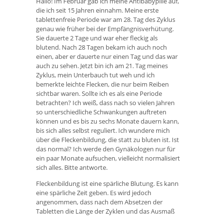
Hallo! Im Februar gab ich meine Antibabypille auf,
die ich seit 15 Jahren einnahm. Meine erste
tablettenfreie Periode war am 28. Tag des Zyklus
genau wie früher bei der Empfängnisverhütung.
Sie dauerte 2 Tage und war eher fleckig als
blutend. Nach 28 Tagen bekam ich auch noch
einen, aber er dauerte nur einen Tag und das war
auch zu sehen. Jetzt bin ich am 21. Tag meines
Zyklus, mein Unterbauch tut weh und ich
bemerkte leichte Flecken, die nur beim Reiben
sichtbar waren. Sollte ich es als eine Periode
betrachten? Ich weiß, dass nach so vielen Jahren
so unterschiedliche Schwankungen auftreten
können und es bis zu sechs Monate dauern kann,
bis sich alles selbst reguliert. Ich wundere mich
über die Fleckenbildung, die statt zu bluten ist. Ist
das normal? Ich werde den Gynäkologen nur für
ein paar Monate aufsuchen, vielleicht normalisiert
sich alles. Bitte antworte.
Fleckenbildung ist eine spärliche Blutung. Es kann
eine spärliche Zeit geben. Es wird jedoch
angenommen, dass nach dem Absetzen der
Tabletten die Länge der Zyklen und das Ausmaß