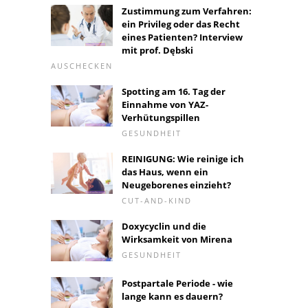
Zustimmung zum Verfahren:
ein Privileg oder das Recht
eines Patienten? Interview
mit prof. Dębski
AUSCHECKEN
Spotting am 16. Tag der
Einnahme von YAZ-
Verhütungspillen
GESUNDHEIT
REINIGUNG: Wie reinige ich
das Haus, wenn ein
Neugeborenes einzieht?
CUT-AND-KIND
Doxycyclin und die
Wirksamkeit von Mirena
GESUNDHEIT
Postpartale Periode - wie
lange kann es dauern?