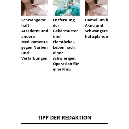
Schwangersc
Entfernung
Damelium für
Wie pf
haft:
der
Akne und
feines
Atrederm und
Gebärmutter
Schwangersc
andere
und
haftsplanung
Medikamente
Eierstöcke -
gegen Narben
Leben nach
und
einer
Verfärbungen
schwierigen
Operation für
eine Frau
TIPP DER REDAKTION