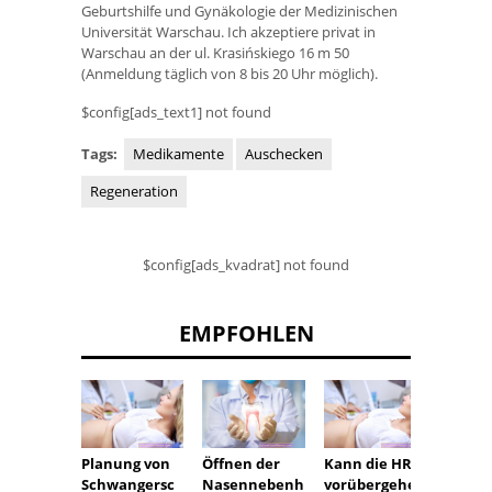
Geburtshilfe und Gynäkologie der Medizinischen
Universität Warschau. Ich akzeptiere privat in
Warschau an der ul. Krasińskiego 16 m 50
(Anmeldung täglich von 8 bis 20 Uhr möglich).
$config[ads_text1] not found
Tags:
Medikamente
Auschecken
Regeneration
$config[ads_kvadrat] not found
EMPFOHLEN
Planung von
Öffnen der
Kann die HRT
Antib
Schwangersc
Nasennebenh
vorübergehen
Amoksi