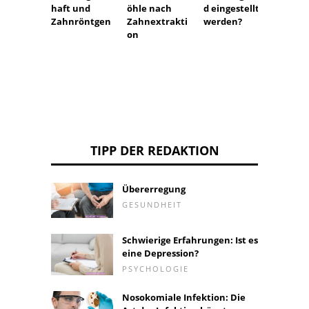
haft und
öhle nach
d eingestellt
NuvaR
Zahnröntgen
Zahnextrakti
werden?
on
TIPP DER REDAKTION
Übererregung
GESUNDHEIT
Schwierige Erfahrungen: Ist es
eine Depression?
PSYCHOLOGIE
Nosokomiale Infektion: Die