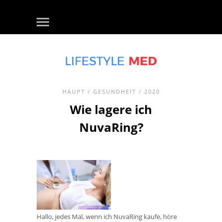
HAUPT
/
GESUNDHEIT
/ 2020
Wie lagere ich
NuvaRing?
Hallo, jedes Mal, wenn ich NuvaRing kaufe, höre