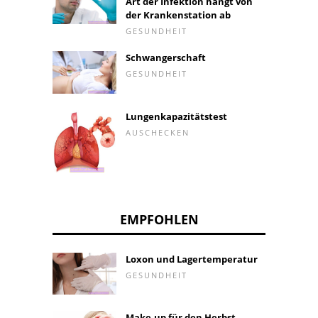
Art der Infektion hängt von
der Krankenstation ab
GESUNDHEIT
Schwangerschaft
GESUNDHEIT
Lungenkapazitätstest
AUSCHECKEN
EMPFOHLEN
Loxon und Lagertemperatur
GESUNDHEIT
Make-up für den Herbst.