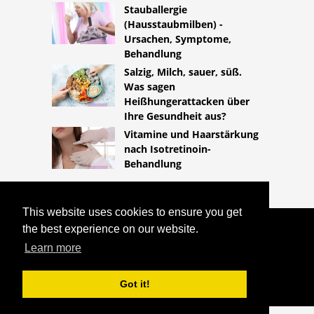
Stauballergie
(Hausstaubmilben) -
Ursachen, Symptome,
Behandlung
Salzig, Milch, sauer, süß.
Was sagen
Heißhungerattacken über
Ihre Gesundheit aus?
Vitamine und Haarstärkung
nach Isotretinoin-
Behandlung
This website uses cookies to ensure you get
the best experience on our website.
COPYRIGHT 2026
HTTPS://LIFESTYLEMED.NET
KANN EIN
Learn more
POLYP MIT EINER SCHWANGERSCHAFT
VERWECHSELT WERDEN?
Got it!
^