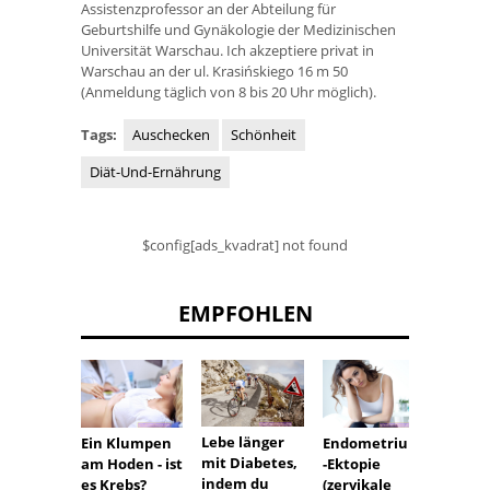
Assistenzprofessor an der Abteilung für
Geburtshilfe und Gynäkologie der Medizinischen
Universität Warschau. Ich akzeptiere privat in
Warschau an der ul. Krasińskiego 16 m 50
(Anmeldung täglich von 8 bis 20 Uhr möglich).
Tags:
Auschecken
Schönheit
Diät-Und-Ernährung
$config[ads_kvadrat] not found
EMPFOHLEN
Lebe länger
Ein Klumpen
Endometrium
Erbroc
mit Diabetes,
am Hoden - ist
-Ektopie
Tablet
indem du
es Krebs?
(zervikale
der Bl