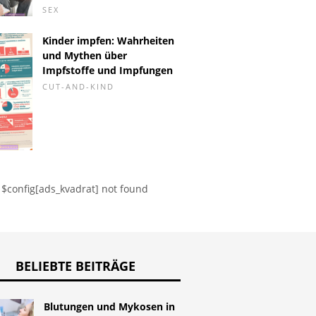
SEX
adenom und
Unterbrechung der
Die Pill
Kinder impfen: Wahrheiten
ntherapie
Wurzelkanalbehandlung
nach Ei
und Mythen über
Antibab
Impfstoffe und Impfungen
CUT-AND-KIND
$config[ads_kvadrat] not found
BELIEBTE BEITRÄGE
Blutungen und Mykosen in