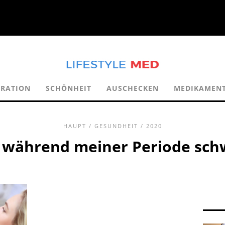
ERATION
SCHÖNHEIT
AUSCHECKEN
MEDIKAMEN
HAUPT
/
GESUNDHEIT
/ 2020
h während meiner Periode sc