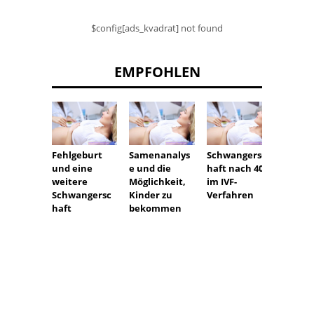
$config[ads_kvadrat] not found
EMPFOHLEN
Fehlgeburt
Samenanalys
Schwangersc
Chron
und eine
e und die
haft nach 40
Entzü
weitere
Möglichkeit,
im IVF-
der H
Schwangersc
Kinder zu
Verfahren
- wie 
haft
bekommen