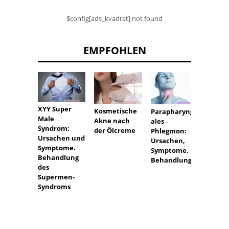
$config[ads_kvadrat] not found
EMPFOHLEN
Gemei
XYY Super
Kosmetische
Parapharynge
Hopfen
Male
Akne nach
ales
medizi
Syndrom:
der Ölcreme
Phlegmon:
Eigens
Ursachen und
Ursachen,
und
Symptome.
Symptome,
Anwe
Behandlung
Behandlung
des
Supermen-
Syndroms