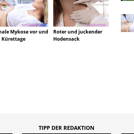
Chron
Borrel
nale Mykose vor und
Roter und juckender
späte 
 Kürettage
Hodensack
und B
TIPP DER REDAKTION