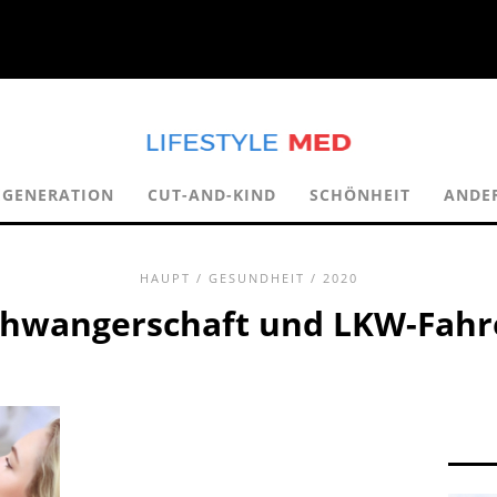
EGENERATION
CUT-AND-KIND
SCHÖNHEIT
ANDE
HAUPT
/
GESUNDHEIT
/ 2020
chwangerschaft und LKW-Fahr