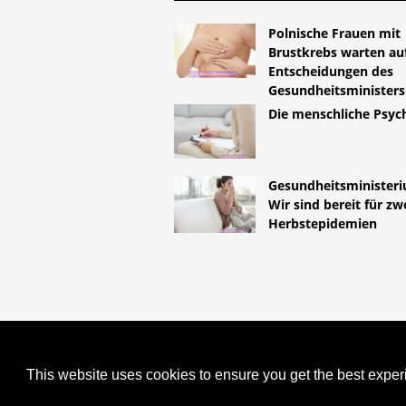
Polnische Frauen mit
Brustkrebs warten au
Entscheidungen des
Gesundheitsministers
Die menschliche Psyc
Gesundheitsminister
Wir sind bereit für zw
Herbstepidemien
COPYRIGHT 2026 HTTPS://LIFES
SCHWANGERSCHAFT UND LKW-F
This website uses cookies to ensure you get the best expe