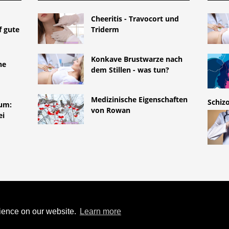
Cheeritis - Travocort und
f gute
Triderm
Konkave Brustwarze nach
he
dem Stillen - was tun?
Medizinische Eigenschaften
Schiz
ium:
von Rowan
ei
TYLEMED.NET
AHREN
rience on our website.
Learn more