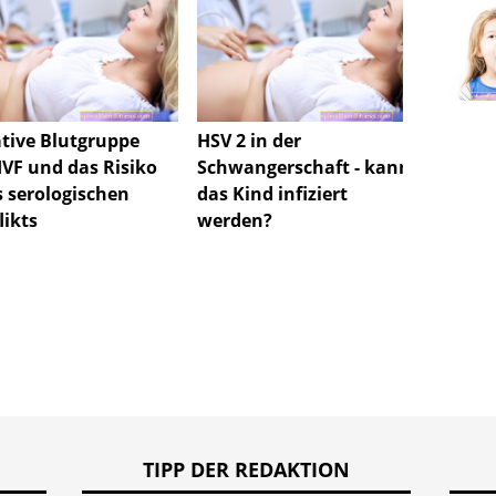
tive Blutgruppe
HSV 2 in der
Kann 
IVF und das Risiko
Schwangerschaft - kann
Wandf
s serologischen
das Kind infiziert
Schwa
likts
werden?
schädl
TIPP DER REDAKTION