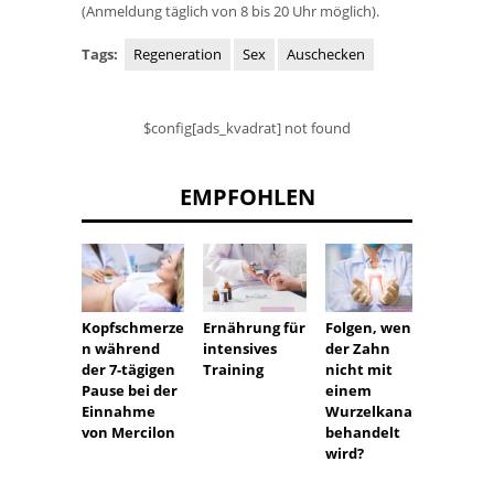
(Anmeldung täglich von 8 bis 20 Uhr möglich).
Tags:
Regeneration
Sex
Auschecken
$config[ads_kvadrat] not found
EMPFOHLEN
Kopfschmerze
Ernährung für
Folgen, wenn
Porzel
n während
intensives
der Zahn
en - Al
der 7-tägigen
Training
nicht mit
Pause bei der
einem
Einnahme
Wurzelkanal
von Mercilon
behandelt
wird?