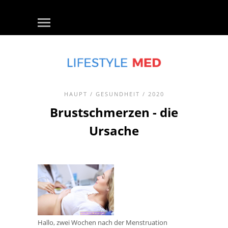
HAUPT
/
GESUNDHEIT
/ 2020
Brustschmerzen - die
Ursache
Hallo, zwei Wochen nach der Menstruation