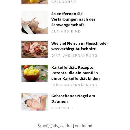
GESUNDHEIT
So entfernen Sie
Verfärbungen nach der
Schwangerschaft
CUT-AND-KIND
Wie viel Fleisch in Fleisch oder
was verbirgt Aufschnitt
DIÄT-UND-ERNÄHRUNG
Kartoffeldiät: Rezepte.
Rezepte, die ein Menü in
einer Kartoffeldiät bilden
DIÄT-UND-ERNÄHRUNG
Gebrochener Nagel am
Daumen
SCHÖNHEIT
$config[ads_kvadrat] not found