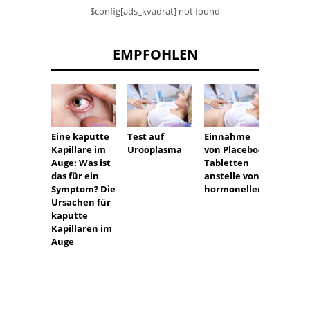
$config[ads_kvadrat] not found
EMPFOHLEN
Eine kaputte
Test auf
Einnahme
Kefir 
Kapillare im
Urooplasma
von Placebo-
intim
Auge: Was ist
Tabletten
Infekt
das für ein
anstelle von
Symptom? Die
hormonellen
Ursachen für
kaputte
Kapillaren im
Auge