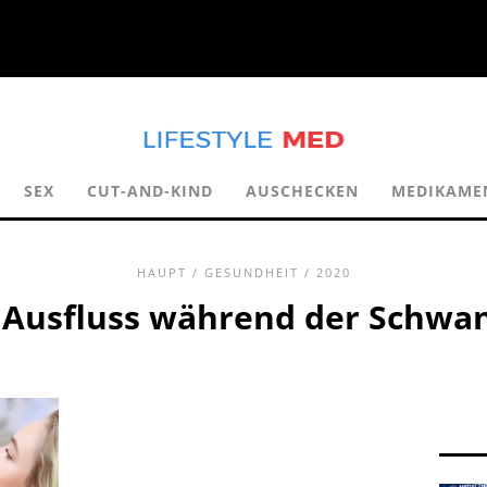
SEX
CUT-AND-KIND
AUSCHECKEN
MEDIKAME
HAUPT
/
GESUNDHEIT
/ 2020
 Ausfluss während der Schwa