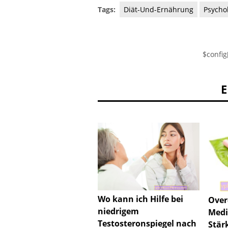
Tags:
Diät-Und-Ernährung
Psycho
$config
Wo kann ich Hilfe bei
Over
niedrigem
Medi
Testosteronspiegel nach
Stär