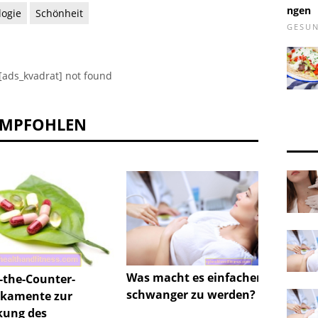
ngen
logie
Schönheit
GESUN
[ads_kvadrat] not found
EMPFOHLEN
Was macht es einfacher,
Keine
-the-Counter-
schwanger zu werden?
der E
kamente zur
Hormo
kung des