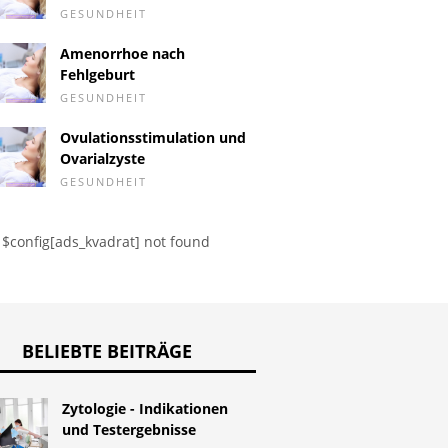
e
GESUNDHEIT
Amenorrhoe nach
Fehlgeburt
GESUNDHEIT
Ovulationsstimulation und
Ovarialzyste
GESUNDHEIT
$config[ads_kvadrat] not found
BELIEBTE BEITRÄGE
Zytologie - Indikationen
und Testergebnisse