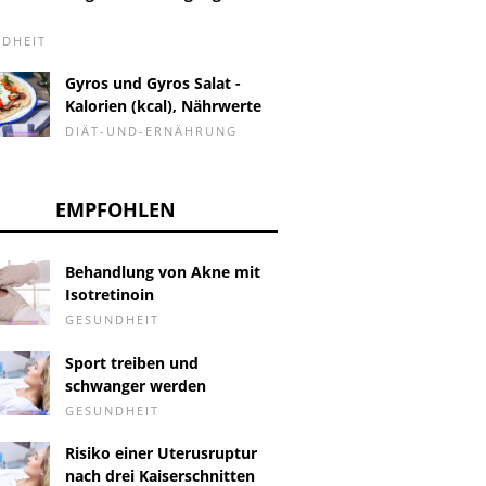
DHEIT
Gyros und Gyros Salat -
Kalorien (kcal), Nährwerte
DIÄT-UND-ERNÄHRUNG
EMPFOHLEN
Behandlung von Akne mit
Isotretinoin
GESUNDHEIT
Sport treiben und
schwanger werden
GESUNDHEIT
 Unterbrechung
Kann eine 52-jährige
Kronenw
innahme von
Frau schwanger werden?
Risiko einer Uterusruptur
npillen und keine
nach drei Kaiserschnitten