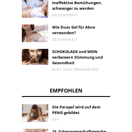
Ineffektive Bemühungen,
schwanger zu werden
GESUNDHEIT
Wie Duac Gel für Akne
verwenden?
GESUNDHEIT
SCHOKOLADE und WEIN
verbessern Stimmung und
Gesundheit
DIÄT-UND-ERNÄHRUNG
EMPFOHLEN
Die Parapel wird auf dem
PENIS gebildet
SEX
24. Schwangerschaftswoche -