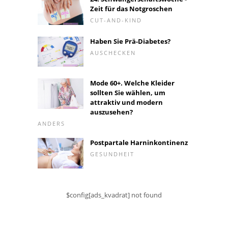
Zeit für das Notgroschen
CUT-AND-KIND
Haben Sie Prä-Diabetes?
AUSCHECKEN
Mode 60+. Welche Kleider
sollten Sie wählen, um
attraktiv und modern
auszusehen?
ANDERS
Postpartale Harninkontinenz
GESUNDHEIT
$config[ads_kvadrat] not found