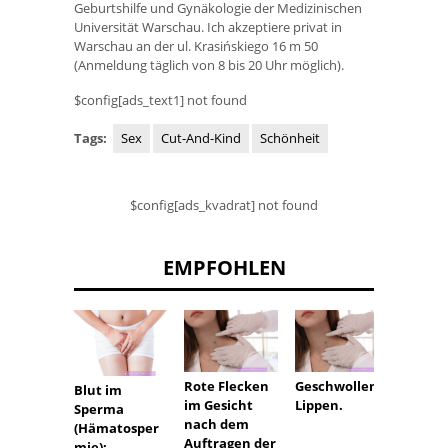
Geburtshilfe und Gynäkologie der Medizinischen
Universität Warschau. Ich akzeptiere privat in
Warschau an der ul. Krasińskiego 16 m 50
(Anmeldung täglich von 8 bis 20 Uhr möglich).
$config[ads_text1] not found
Tags:
Sex
Cut-And-Kind
Schönheit
$config[ads_kvadrat] not found
EMPFOHLEN
Rote Flecken
Geschwollene
Panik 
Blut im
im Gesicht
Lippen.
vor de
Sperma
nach dem
Gebur
(Hämatosper
Auftragen der
mie):