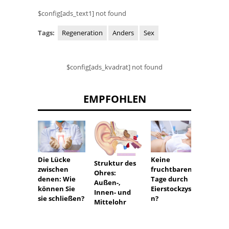
$config[ads_text1] not found
Tags:
Regeneration
Anders
Sex
$config[ads_kvadrat] not found
EMPFOHLEN
Die Lücke
Keine
Könn
Struktur des
zwischen
fruchtbaren
Vagina
Ohres:
denen: Wie
Tage durch
hen
Außen-,
können Sie
Eierstockzyste
verwe
Innen- und
sie schließen?
n?
werde
Mittelohr
wenn
versu
wird, 