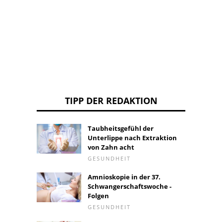
zu
beko
TIPP DER REDAKTION
Taubheitsgefühl der
Unterlippe nach Extraktion
von Zahn acht
GESUNDHEIT
Amnioskopie in der 37.
Schwangerschaftswoche -
Folgen
GESUNDHEIT