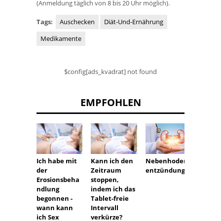
(Anmeldung täglich von 8 bis 20 Uhr möglich).
Tags:
Auschecken
Diät-Und-Ernährung
Medikamente
$config[ads_kvadrat] not found
EMPFOHLEN
Ich habe mit
Kann ich den
Nebenhoden
Macmir
der
Zeitraum
entzündung
Neben
Erosionsbeha
stoppen,
gen
ndlung
indem ich das
begonnen -
Tablet-freie
wann kann
Intervall
ich Sex
verkürze?