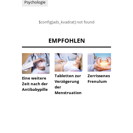
Psychologie
$config[ads_kvadrat] not found
EMPFOHLEN
Tabletten zur
Zerrissenes
Einfri
Eine weitere
Verzögerung
Frenulum
Pigme
Zeit nach der
der
s
Antibabypille
Menstruation