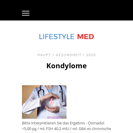
HAUPT
/
GESUNDHEIT
/ 2020
Kondylome
Bitte interpretieren Sie das Ergebnis - Östriadol
<5,00 pg / ml, FSH 40,2 mlU / ml. Gibt es chronische