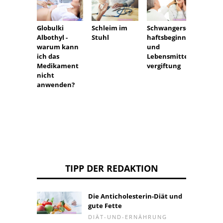
Globulki
Schleim im
Schwangersc
Schwe
Albothyl -
Stuhl
haftsbeginn
Menst
warum kann
und
mit ei
ich das
Lebensmittel
Pause
Medikament
vergiftung
nicht
anwenden?
TIPP DER REDAKTION
Die Anticholesterin-Diät und
gute Fette
DIÄT-UND-ERNÄHRUNG