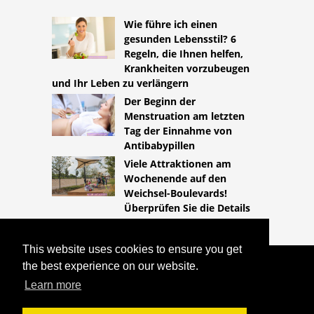
Wie führe ich einen
gesunden Lebensstil? 6
Regeln, die Ihnen helfen,
Krankheiten vorzubeugen
und Ihr Leben zu verlängern
Der Beginn der
Menstruation am letzten
Tag der Einnahme von
Antibabypillen
Viele Attraktionen am
Wochenende auf den
Weichsel-Boulevards!
Überprüfen Sie die Details
This website uses cookies to ensure you get
the best experience on our website.
COPYRIGHT 2026
HTTPS://LIFESTYLEMED.NET
VAGINA -
Learn more
ENTZÜNDUNGSHEMMENDE
BEHANDLUNG