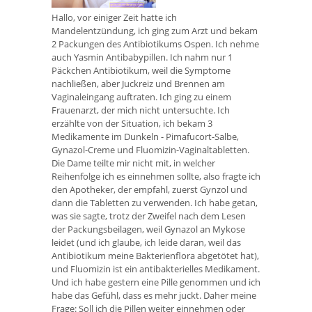
Hallo, vor einiger Zeit hatte ich
Mandelentzündung, ich ging zum Arzt und bekam
2 Packungen des Antibiotikums Ospen. Ich nehme
auch Yasmin Antibabypillen. Ich nahm nur 1
Päckchen Antibiotikum, weil die Symptome
nachließen, aber Juckreiz und Brennen am
Vaginaleingang auftraten. Ich ging zu einem
Frauenarzt, der mich nicht untersuchte. Ich
erzählte von der Situation, ich bekam 3
Medikamente im Dunkeln - Pimafucort-Salbe,
Gynazol-Creme und Fluomizin-Vaginaltabletten.
Die Dame teilte mir nicht mit, in welcher
Reihenfolge ich es einnehmen sollte, also fragte ich
den Apotheker, der empfahl, zuerst Gynzol und
dann die Tabletten zu verwenden. Ich habe getan,
was sie sagte, trotz der Zweifel nach dem Lesen
der Packungsbeilagen, weil Gynazol an Mykose
leidet (und ich glaube, ich leide daran, weil das
Antibiotikum meine Bakterienflora abgetötet hat),
und Fluomizin ist ein antibakterielles Medikament.
Und ich habe gestern eine Pille genommen und ich
habe das Gefühl, dass es mehr juckt. Daher meine
Frage: Soll ich die Pillen weiter einnehmen oder