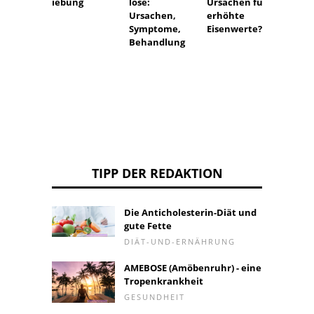
iebung
Ursachen für
Syphil
lose:
erhöhte
negati
Ursachen,
Eisenwerte?
spezif
Symptome,
Tests.
Behandlung
heißt 
TIPP DER REDAKTION
Die Anticholesterin-Diät und
gute Fette
DIÄT-UND-ERNÄHRUNG
AMEBOSE (Amöbenruhr) - eine
Tropenkrankheit
GESUNDHEIT