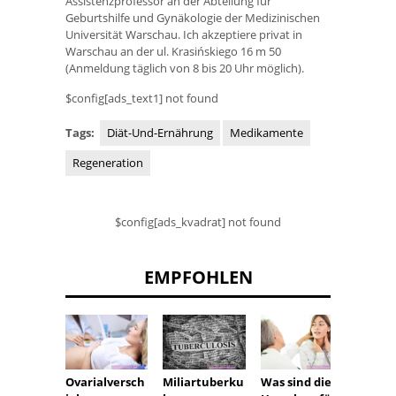
Assistenzprofessor an der Abteilung für
Geburtshilfe und Gynäkologie der Medizinischen
Universität Warschau. Ich akzeptiere privat in
Warschau an der ul. Krasińskiego 16 m 50
(Anmeldung täglich von 8 bis 20 Uhr möglich).
$config[ads_text1] not found
Tags:
Diät-Und-Ernährung
Medikamente
Regeneration
$config[ads_kvadrat] not found
EMPFOHLEN
Ovarialversch
Was sind die
WR pos
Miliartuberku