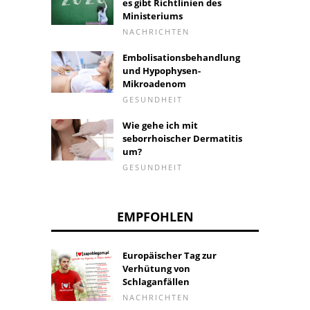
es gibt Richtlinien des
Ministeriums
NACHRICHTEN
Embolisationsbehandlung
und Hypophysen-
Mikroadenom
GESUNDHEIT
Wie gehe ich mit
seborrhoischer Dermatitis
um?
GESUNDHEIT
EMPFOHLEN
Europäischer Tag zur
Verhütung von
Schlaganfällen
NACHRICHTEN