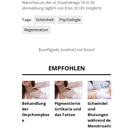
Warschau an der ul. Krasińskiego 16 m 50
(Anmeldung täglich von 8 bis 20 Uhr möglich).
Tags:
Schönheit
Psychologie
Regeneration
$config[ads_kvadrat] not found
EMPFOHLEN
Urost
Behandlung
Pigmentierte
Schwindel
eine 
der
Urtikaria und
und
Art zu
Onychomykos
das Tattoo
Blutungen
pinkel
e
während der
lebe i
Menstruation
einer