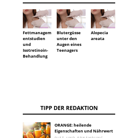
Fettmanagem
Blutergüsse
Alopecia
Waru
entstudien
unter den
areata
müsse
und
Augen eines
MILCH
Isotretinoin-
Teenagers
behan
Behandlung
TIPP DER REDAKTION
ORANGE: heilende
Eigenschaften und Nährwert
DIÄT-UND-ERNÄHRUNG