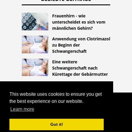
Frauenhirn - wie
unterscheidet es sich vom
männlichen Gehirn?
Anwendung von Clotrimazol
zu Beginn der
Schwangerschaft
Eine weitere
Schwangerschaft nach
Kürettage der Gebärmutter
This website uses cookies to ensure you get
the best experience on our website.
COPYRIGHT 2026
HTTPS://LIFESTYLEMED.NET
Learn more
EISENÜBERLADUNG UND
SCHWANGERSCHAFTSPLANUNG
Got it!
^