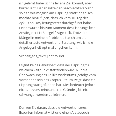
ich gelernt habe, schneller ans Ziel kommt, aber
kürzer lebt. Daher sollte der Geschlechtsverkehr
so ​​nah wie möglich am Eisprung stattfinden. Ich
möchte hinzufügen, dass ich vom 10. Tag des
Zyklus an Owylierungstests durchgeführt habe.
Leider wurde bis zum Moment des Eisprungs kein
Anstieg der LH-Spiegel festgestellt. Trotz der
Mängel in meinem Problem bitte ich um die
detaillierteste Antwort und Beratung, wie ich die
Angelegenheit optimal angehen kann.
$config[ads_text1] not found
Es gibt keine Gewissheit, dass der Eisprung zu
welchem ​​Zeitpunkt stattfinden wird. Nur die
Überwachung des Follikelwachstums, gefolgt vom
Vorhandensein des Corpus luteum, zeigt, dass ein
Eisprung stattgefunden hat. Dies bedeutet jedoch
nicht, dass es keine anderen Gründe gibt, nicht
schwanger werden zu können.
Denken Sie daran, dass die Antwort unseres
Experten informativ ist und einen Arztbesuch