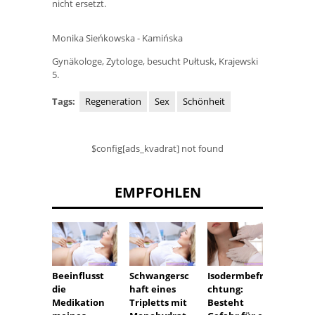
nicht ersetzt.
Monika Sieńkowska - Kamińska
Gynäkologe, Zytologe, besucht Pułtusk, Krajewski
5.
Tags:
Regeneration
Sex
Schönheit
$config[ads_kvadrat] not found
EMPFOHLEN
Beeinflusst
Schwangersc
Isodermbefru
Einge
die
haft eines
chtung:
er Nag
Medikation
Tripletts mit
Besteht