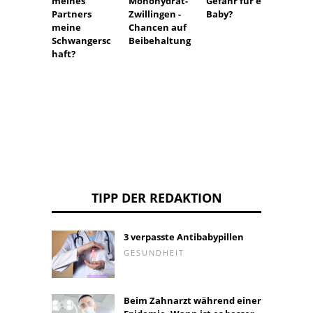
meines
Monohydrat-
Gefahr für ein
Partners
Zwillingen -
Baby?
meine
Chancen auf
Schwangersc
Beibehaltung
haft?
TIPP DER REDAKTION
3 verpasste Antibabypillen
GESUNDHEIT
Beim Zahnarzt während einer