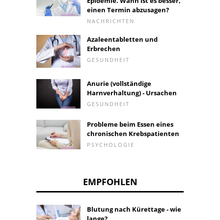
Epidemie. Wann ist es besser,
einen Termin abzusagen?
NACHRICHTEN
Azaleentabletten und
Erbrechen
GESUNDHEIT
Anurie (vollständige
Harnverhaltung) - Ursachen
GESUNDHEIT
Probleme beim Essen eines
chronischen Krebspatienten
PSYCHOLOGIE
EMPFOHLEN
Blutung nach Kürettage - wie
lange?