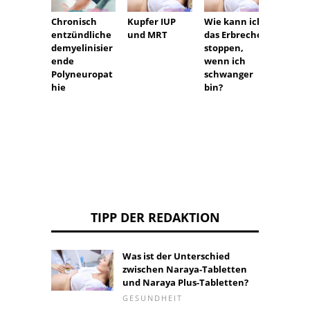
Kupfer IUP
Wie kann ich
Was is
Chronisch
und MRT
das Erbrechen
mit mi
entzündliche
stoppen,
demyelinisier
wenn ich
ende
schwanger
Polyneuropat
bin?
hie
TIPP DER REDAKTION
Was ist der Unterschied
zwischen Naraya-Tabletten
und Naraya Plus-Tabletten?
GESUNDHEIT