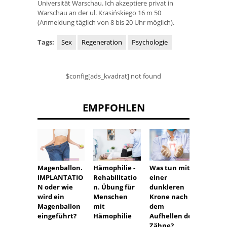
Universität Warschau. Ich akzeptiere privat in
Warschau an der ul. Krasińskiego 16 m 50
(Anmeldung täglich von 8 bis 20 Uhr möglich).
Tags:
Sex
Regeneration
Psychologie
$config[ads_kvadrat] not found
EMPFOHLEN
Magenballon.
Hämophilie -
Was tun mit
Leber
IMPLANTATIO
Rehabilitatio
einer
iom:
N oder wie
n. Übung für
dunkleren
Ursac
wird ein
Menschen
Krone nach
Sympt
Magenballon
mit
dem
Behan
eingeführt?
Hämophilie
Aufhellen der
Zähne?