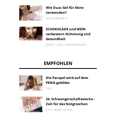
Wie Duac Gel für Akne
verwenden?
GESUNDHEIT
SCHOKOLADE und WEIN
verbessern Stimmung und
Gesundheit
DIÄT-UND-ERNÄHRUNG
EMPFOHLEN
Die Parapel wird auf dem
PENIS gebildet
SEX
24. Schwangerschaftswoche -
Zeit für das Notgroschen
CUT-AND-KIND