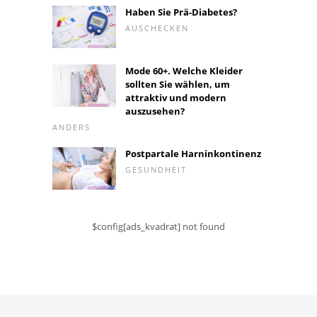
Haben Sie Prä-Diabetes?
AUSCHECKEN
Mode 60+. Welche Kleider
sollten Sie wählen, um
attraktiv und modern
auszusehen?
ANDERS
Postpartale Harninkontinenz
GESUNDHEIT
$config[ads_kvadrat] not found