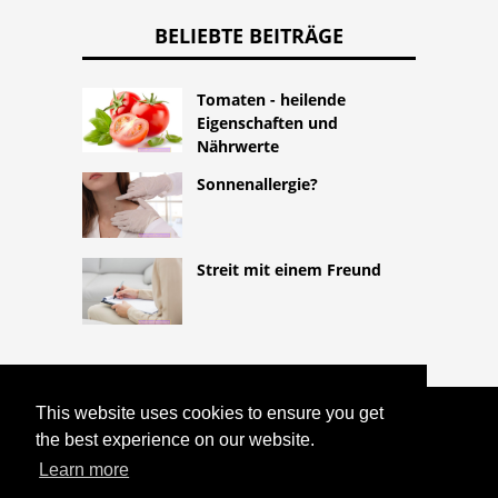
BELIEBTE BEITRÄGE
Tomaten - heilende
Eigenschaften und
Nährwerte
Sonnenallergie?
Streit mit einem Freund
This website uses cookies to ensure you get
COPYRIGHT 2026
the best experience on our website.
HTTPS://LIFESTYLEMED.NET
KONTAKT
MIT TOXOPLASMA GONDII IN DER
Learn more
ERSTEN UND DER NÄCHSTEN