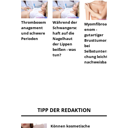
Thrombosem
Während der
Die Z
Myomfibroad
anagement
Schwangersc
sind
enom -
und schwere
haft auf die
abgeru
gutartiger
Perioden
Nagelhaut
es gib
Brusttumor,
der Lippen
Platz 
bei
beißen - was
Einset
Selbstuntersu
tun?
einer
chung leicht
nachweisbar
TIPP DER REDAKTION
Können kosmetische