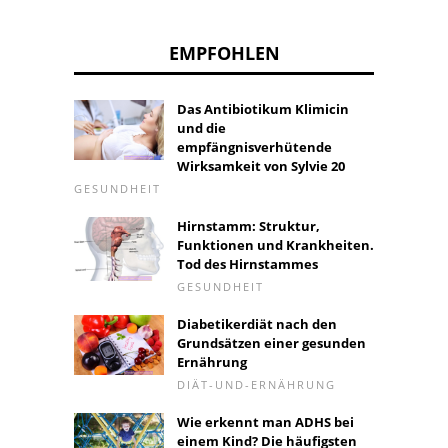
EMPFOHLEN
Das Antibiotikum Klimicin
und die
empfängnisverhütende
Wirksamkeit von Sylvie 20
GESUNDHEIT
Hirnstamm: Struktur,
Funktionen und Krankheiten.
Tod des Hirnstammes
GESUNDHEIT
Diabetikerdiät nach den
Grundsätzen einer gesunden
Ernährung
DIÄT-UND-ERNÄHRUNG
Wie erkennt man ADHS bei
einem Kind? Die häufigsten