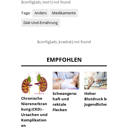
$config[ads_text1] not found
Tags:
Anders
Medikamente
Diät-Und-Ernährung
$config[ads_kvadrat] not found
EMPFOHLEN
Schwangersc
Hoher
Unser
Chronische
haft und
Blutdruck bei
Kondo
Nierenerkran
rektale
Jugendlichen
kaputt
kung (CKD) -
Flecken
Werde
Ursachen und
ein Ki
Komplikation
haben
en