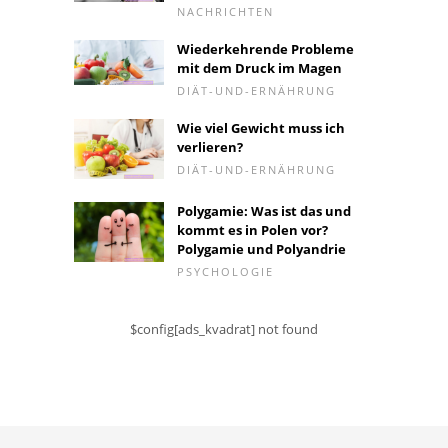
NACHRICHTEN
Wiederkehrende Probleme
mit dem Druck im Magen
DIÄT-UND-ERNÄHRUNG
Wie viel Gewicht muss ich
verlieren?
DIÄT-UND-ERNÄHRUNG
Polygamie: Was ist das und
kommt es in Polen vor?
Polygamie und Polyandrie
PSYCHOLOGIE
$config[ads_kvadrat] not found