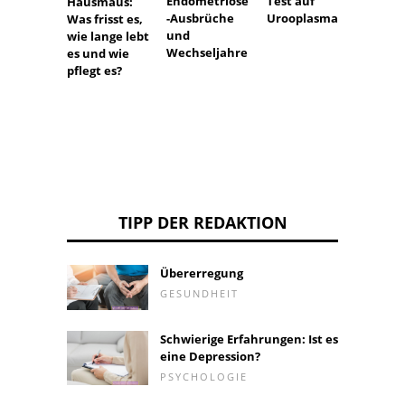
Endometriose
Test auf
Hormo
Hausmaus:
-Ausbrüche
Urooplasma
zthera
Was frisst es,
und
Schwa
wie lange lebt
Wechseljahre
haft
es und wie
pflegt es?
TIPP DER REDAKTION
Übererregung
GESUNDHEIT
Schwierige Erfahrungen: Ist es
eine Depression?
PSYCHOLOGIE