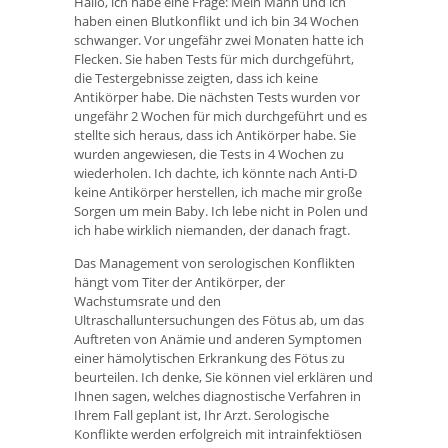
Hallo, ich habe eine Frage: Mein Mann und ich
haben einen Blutkonflikt und ich bin 34 Wochen
schwanger. Vor ungefähr zwei Monaten hatte ich
Flecken. Sie haben Tests für mich durchgeführt,
die Testergebnisse zeigten, dass ich keine
Antikörper habe. Die nächsten Tests wurden vor
ungefähr 2 Wochen für mich durchgeführt und es
stellte sich heraus, dass ich Antikörper habe. Sie
wurden angewiesen, die Tests in 4 Wochen zu
wiederholen. Ich dachte, ich könnte nach Anti-D
keine Antikörper herstellen, ich mache mir große
Sorgen um mein Baby. Ich lebe nicht in Polen und
ich habe wirklich niemanden, der danach fragt.
Das Management von serologischen Konflikten
hängt vom Titer der Antikörper, der
Wachstumsrate und den
Ultraschalluntersuchungen des Fötus ab, um das
Auftreten von Anämie und anderen Symptomen
einer hämolytischen Erkrankung des Fötus zu
beurteilen. Ich denke, Sie können viel erklären und
Ihnen sagen, welches diagnostische Verfahren in
Ihrem Fall geplant ist, Ihr Arzt. Serologische
Konflikte werden erfolgreich mit intrainfektiösen