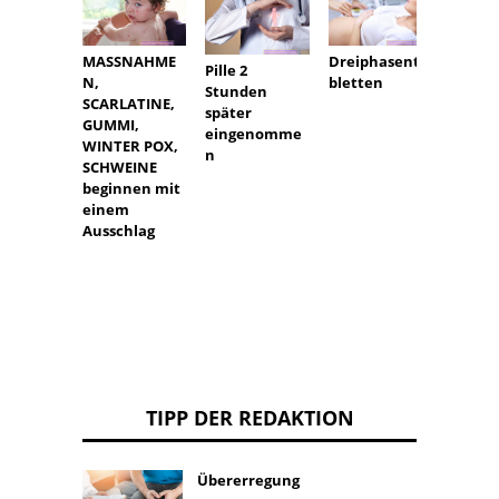
Dreiphasenta
MASSNAHME
Angeb
Pille 2
bletten
N,
Neben
Stunden
SCARLATINE,
hyperp
später
GUMMI,
Ursac
eingenomme
WINTER POX,
Sympt
n
SCHWEINE
Behan
beginnen mit
einem
Ausschlag
TIPP DER REDAKTION
Übererregung