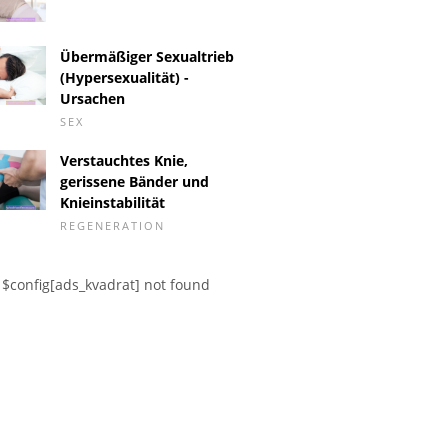
Übermäßiger Sexualtrieb
(Hypersexualität) -
Ursachen
SEX
Verstauchtes Knie,
gerissene Bänder und
Knieinstabilität
REGENERATION
raturmessung als
Tage nach der
Erste Bl
gerschaftstest?
Menstruation: Fruchtbar
Entfern
oder unfruchtbar?
$config[ads_kvadrat] not found