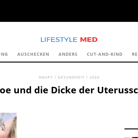
UNG
AUSCHECKEN
ANDERS
CUT-AND-KIND
RE
HAUPT
/
GESUNDHEIT
/ 2020
e und die Dicke der Uteruss