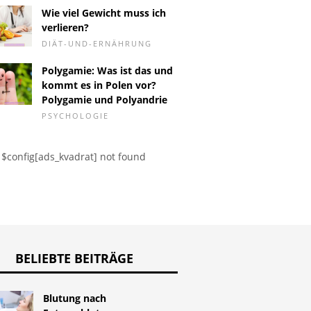
Wie viel Gewicht muss ich
verlieren?
in Herz für das
Intermittierender Sex.
Gekühlt
DIÄT-UND-ERNÄHRUNG
Wie pflege ich dein
Ich bitte um Hilfe und
Füße
Rat zur Schwangerschaft
Polygamie: Was ist das und
kommt es in Polen vor?
Polygamie und Polyandrie
PSYCHOLOGIE
$config[ads_kvadrat] not found
BELIEBTE BEITRÄGE
Blutung nach