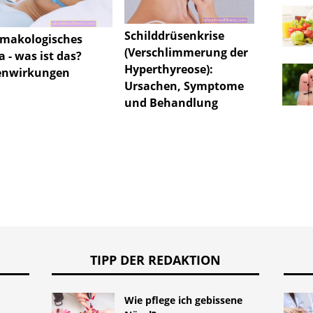
Habe e
Schilddrüsenkrise
makologisches
Herz. 
(Verschlimmerung der
 - was ist das?
Herz?
Hyperthyreose):
enwirkungen
Ursachen, Symptome
und Behandlung
TIPP DER REDAKTION
Wie pflege ich gebissene