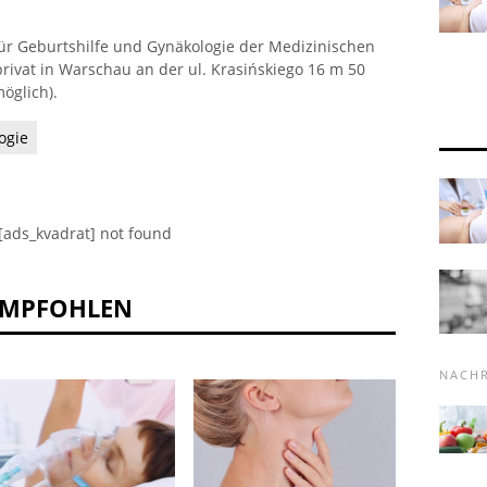
für Geburtshilfe und Gynäkologie der Medizinischen
privat in Warschau an der ul. Krasińskiego 16 m 50
öglich).
ogie
[ads_kvadrat] not found
EMPFOHLEN
NACH