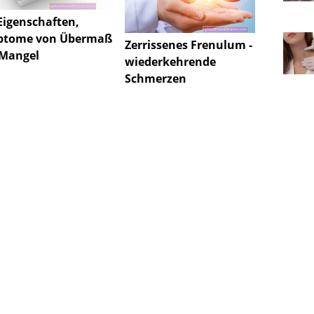
 Eigenschaften,
ptome von Übermaß
Zerrissenes Frenulum -
Mangel
wiederkehrende
Schmerzen
Juveni
Parkin
Ursac
und B