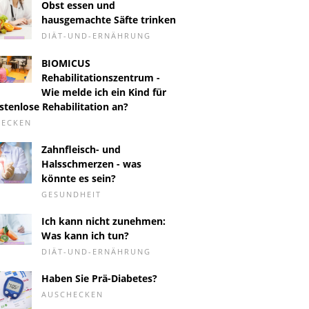
Obst essen und
hausgemachte Säfte trinken
DIÄT-UND-ERNÄHRUNG
BIOMICUS
Rehabilitationszentrum -
Wie melde ich ein Kind für
stenlose Rehabilitation an?
HECKEN
Zahnfleisch- und
Halsschmerzen - was
könnte es sein?
GESUNDHEIT
Ich kann nicht zunehmen:
Was kann ich tun?
DIÄT-UND-ERNÄHRUNG
Haben Sie Prä-Diabetes?
AUSCHECKEN