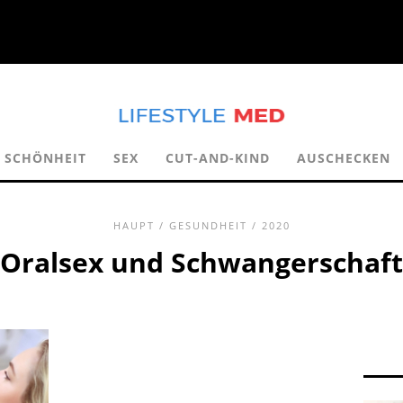
SCHÖNHEIT
SEX
CUT-AND-KIND
AUSCHECKEN
HAUPT
/
GESUNDHEIT
/ 2020
Oralsex und Schwangerschaft