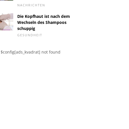
NACHRICHTEN
Die Kopfhaut ist nach dem
Brustultraschall - Was
Zahnersa
Wechseln des Shampoos
ist Duktopathie?
die Imp
schuppig
GESUNDHEIT
$config[ads_kvadrat] not found
ler
sonismus -
hen, Symptome
ehandlung