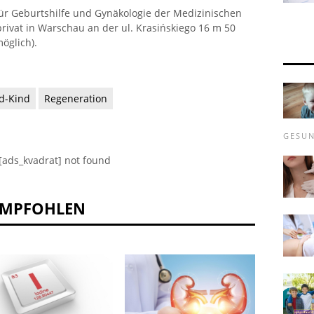
für Geburtshilfe und Gynäkologie der Medizinischen
privat in Warschau an der ul. Krasińskiego 16 m 50
öglich).
d-Kind
Regeneration
GESUN
[ads_kvadrat] not found
EMPFOHLEN