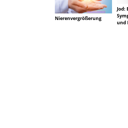
Jod:
Sym
Nierenvergrößerung
und 