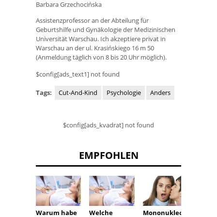
Barbara Grzechocińska
Assistenzprofessor an der Abteilung für
Geburtshilfe und Gynäkologie der Medizinischen
Universität Warschau. Ich akzeptiere privat in
Warschau an der ul. Krasińskiego 16 m 50
(Anmeldung täglich von 8 bis 20 Uhr möglich).
$config[ads_text1] not found
Tags:
Cut-And-Kind
Psychologie
Anders
$config[ads_kvadrat] not found
EMPFOHLEN
Behan
Warum habe
Welche
Mononukleos