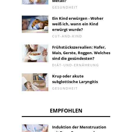
Metall?
GESUNDHEIT
Ein Kind erwürgen - Woher
weiß ich, wann ein Kind
erwürgt wurde?
CUT-AND-KIND
Frühstückszerealien: Hafer,
Mais, Gerste, Roggen. Welches
sind die gesündesten?
DIÄT-UND-ERNÄHRUNG
Krup oder akute
subglottische Laryngitis
GESUNDHEIT
EMPFOHLEN
Induktion der Menstruation