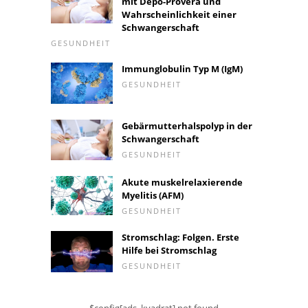
mit Depo-Provera und
Wahrscheinlichkeit einer
Schwangerschaft
GESUNDHEIT
Immunglobulin Typ M (IgM)
GESUNDHEIT
Gebärmutterhalspolyp in der
Schwangerschaft
GESUNDHEIT
Akute muskelrelaxierende
Myelitis (AFM)
GESUNDHEIT
Stromschlag: Folgen. Erste
Hilfe bei Stromschlag
GESUNDHEIT