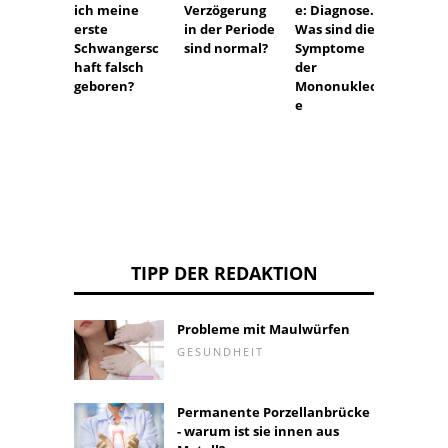
mit
ich meine
Verzögerung
e: Diagnose.
Antibi
erste
in der Periode
Was sind die
Regeln
Schwangersc
sind normal?
Symptome
Einna
haft falsch
der
von
geboren?
Mononukleos
Antibi
e
TIPP DER REDAKTION
Probleme mit Maulwürfen
GESUNDHEIT
Permanente Porzellanbrücke
- warum ist sie innen aus