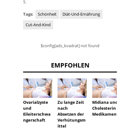
5.
Tags:
Schönheit
Diät-Und-Ernährung
Cut-And-Kind
$config[ads_kvadrat] not found
EMPFOHLEN
Ovarialzyste
Zu lange Zeit
Midiana und
Zahnb
und
nach
Cholesterin
ung n
Eileiterschwa
Absetzen der
Medikamente
Trage
ngerschaft
Verhütungsm
Zahns
ittel