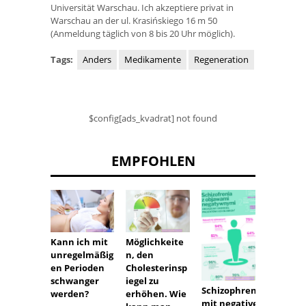
Universität Warschau. Ich akzeptiere privat in
Warschau an der ul. Krasińskiego 16 m 50
(Anmeldung täglich von 8 bis 20 Uhr möglich).
Tags:
Anders
Medikamente
Regeneration
$config[ads_kvadrat] not found
EMPFOHLEN
Kann ich mit
Izotek
Möglichkeite
unregelmäßig
Haarau
n, den
en Perioden
Cholesterinsp
schwanger
iegel zu
Schizophrenie
werden?
erhöhen. Wie
mit negativen